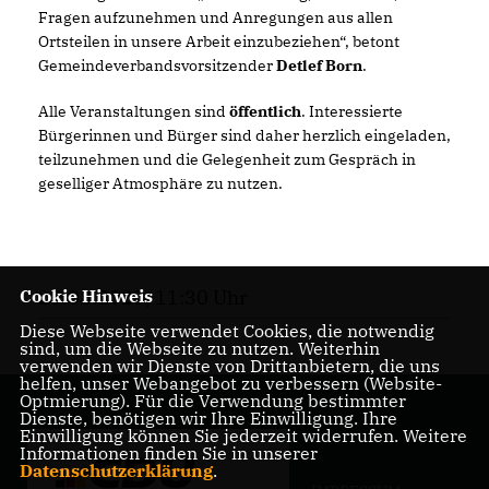
Fragen aufzunehmen und Anregungen aus allen
Ortsteilen in unsere Arbeit einzubeziehen“, betont
Gemeindeverbandsvorsitzender
Detlef Born
.
Alle Veranstaltungen sind
öffentlich
. Interessierte
Bürgerinnen und Bürger sind daher herzlich eingeladen,
teilzunehmen und die Gelegenheit zum Gespräch in
geselliger Atmosphäre zu nutzen.
Cookie Hinweis
25.08.2025, 11:30 Uhr
Diese Webseite verwendet Cookies, die notwendig
sind, um die Webseite zu nutzen. Weiterhin
verwenden wir Dienste von Drittanbietern, die uns
helfen, unser Webangebot zu verbessern (Website-
Optmierung). Für die Verwendung bestimmter
Dienste, benötigen wir Ihre Einwilligung. Ihre
Einwilligung können Sie jederzeit widerrufen. Weitere
Informationen finden Sie in unserer
Datenschutzerklärung
.